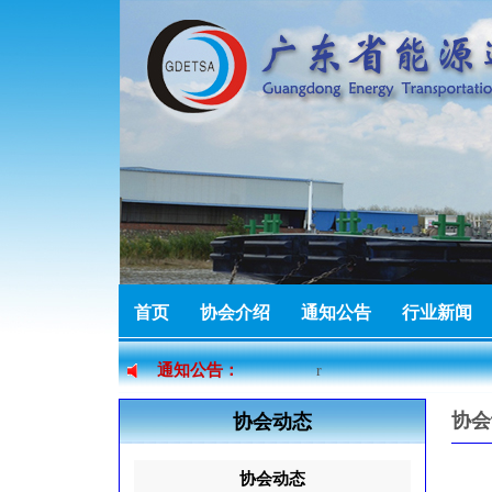
热烈祝贺广东燃力新能源
热烈祝贺佛山市索固五金
r
首页
协会介绍
通知公告
行业新闻
加入协会
通知公告：
热烈祝贺广州市泰丽贸易
协会
协会动态
r
协会动态