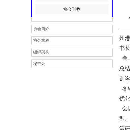
热烈祝贺深圳市路易思哲
协会刊物
r
—
协会简介
关于支援广西抗洪救灾爱
州
协会章程
书
组织架构
r
会
秘书处
总
热烈祝贺广东燃力新能源
训
r
各
优
热烈祝贺佛山市索固五金
会
型、
策