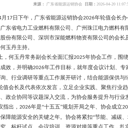
服饰有限公司成为广东省能源运销协会会员单位
2026-07-16
来源：
广东省能源运销协会
日期：
2026-04-20 11:07
月
日下午，广东省能源运销协会
年轮值会长办
4
17
2026
—广东省电力工业燃料有限公司、广州珠江电力燃料有
心捐助倡议书
2026-07-09
港股份有限公司、深圳市深能燃料物资有限公司的会长
长何玉丹主持。
上，何玉丹常务副会长全面汇报
年协会工作，围
2025
结成效，并明确
年工作目标，就年度会议计划、专
2026
有限公司成为广东省能源运销协会理事单位
2026-06-25
咨询、行业调研等重点工作展开研讨，结合能源保供与
轮值会长
及
代表依次发言，立足企业实践、聚焦行业趋
化、政企协同等议题深入交流，为协会服务提升与行业
建材有限公司成为广东省能源运销协会会员单位
2026-07-23
议指出，
年是“十五五”规划开局之年、协会成立
2026
20
保障能源安全的关键之年。协会将紧扣“节能、减碳、
研究、标杆试点、会议培训、资源对接等重点工作，扎