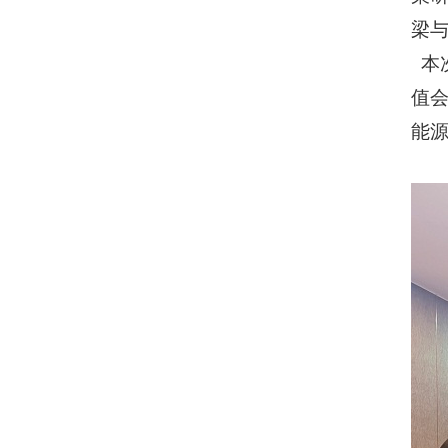
梁
本
值
能