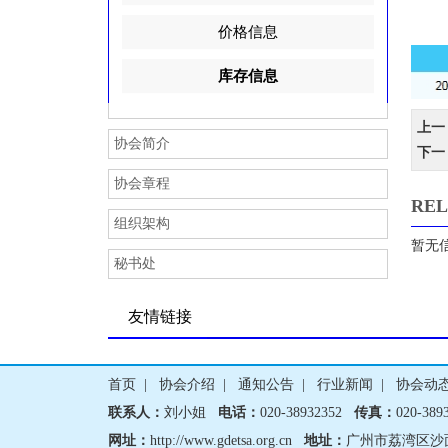
r
价格信息
热烈祝贺深圳市路易思哲
库存信息
r
上一
协会简介
下一
协会章程
关于支援广西抗洪救灾爱
REL
组织架构
r
暂无
秘书处
热烈祝贺广东燃力新能源
友情链接
r
首页
|
协会介绍
|
通知公告
|
行业新闻
|
协会动
联系人：
刘小姐
电话：
020-38932352
传真：
020-38
热烈祝贺佛山市索固五金
网址：
http://www.gdetsa.org.cn
地址：
广州市荔湾区沙